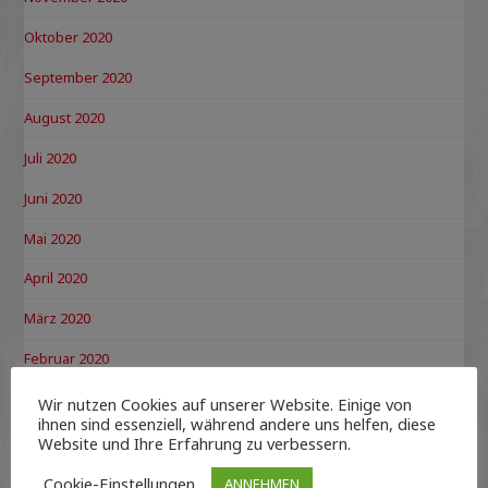
Oktober 2020
September 2020
August 2020
Juli 2020
Juni 2020
Mai 2020
April 2020
März 2020
Februar 2020
Januar 2020
Wir nutzen Cookies auf unserer Website. Einige von
ihnen sind essenziell, während andere uns helfen, diese
Dezember 2019
Website und Ihre Erfahrung zu verbessern.
November 2019
Cookie-Einstellungen
ANNEHMEN