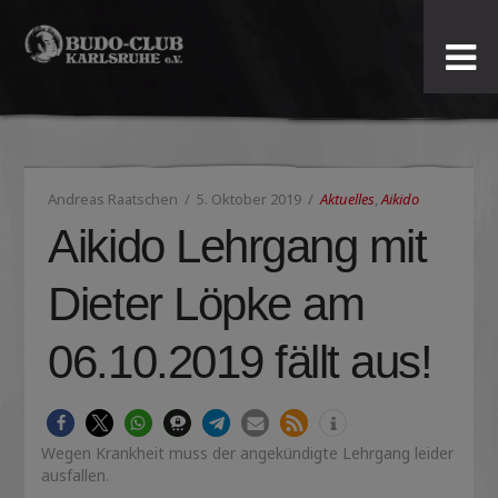
Budo-
Club
Karlsruhe
Andreas Raatschen
5. Oktober 2019
Aktuelles
,
Aikido
e.V.
Aikido Lehrgang mit
Dieter Löpke am
06.10.2019 fällt aus!
Wegen Krankheit muss der angekündigte Lehrgang leider
ausfallen.