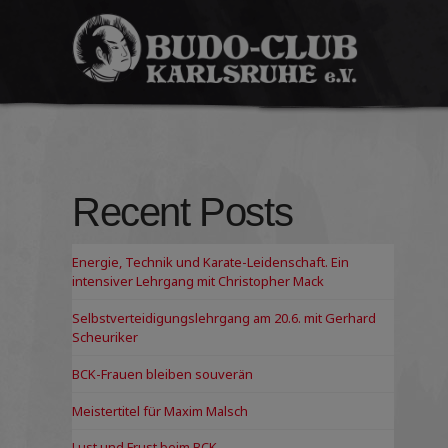
Budo-
Club
Karlsruhe
e.V.
Recent Posts
Energie, Technik und Karate-Leidenschaft. Ein
intensiver Lehrgang mit Christopher Mack
Selbstverteidigungslehrgang am 20.6. mit Gerhard
Scheuriker
BCK-Frauen bleiben souverän
Meistertitel für Maxim Malsch
Lust und Frust beim BCK