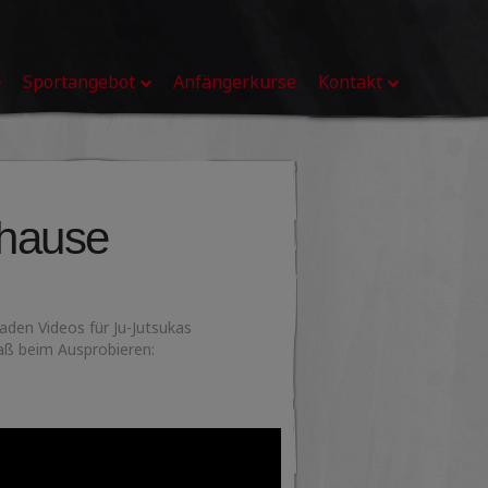
Sportangebot
Anfängerkurse
Kontakt
uhause
Baden Videos für Ju-Jutsukas
aß beim Ausprobieren: