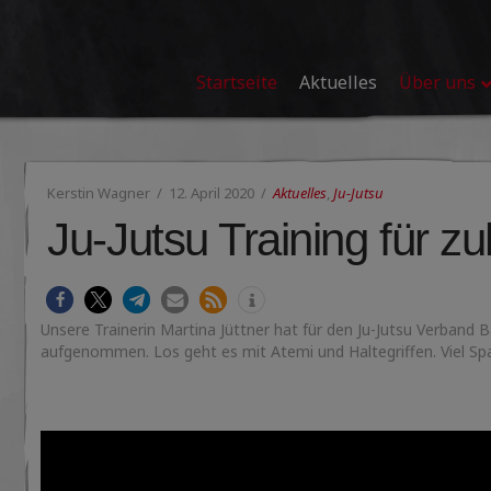
Startseite
Aktuelles
Über uns
Kerstin Wagner
12. April 2020
Aktuelles
,
Ju-Jutsu
Ju-Jutsu Training für z
Unsere Trainerin Martina Jüttner hat für den Ju-Jutsu Verband 
aufgenommen. Los geht es mit Atemi und Haltegriffen. Viel Sp