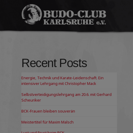
Budo-
Club
Karlsruhe
e.V.
Recent Posts
Energie, Technik und Karate-Leidenschaft. Ein
intensiver Lehrgang mit Christopher Mack
Selbstverteidigungslehrgang am 20.6. mit Gerhard
Scheuriker
BCK-Frauen bleiben souverän
Meistertitel für Maxim Malsch
Lust und Frust beim BCK