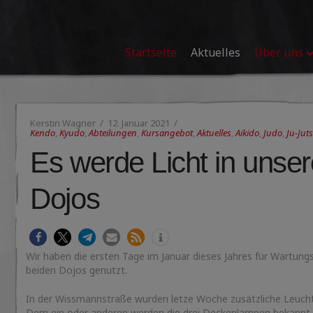
Startseite
Aktuelles
Über uns
Kerstin Wagner
12. Januar 2021
Kendo
,
Kyudo
,
Abteilungen
,
Kursangebot
,
Aktuelles
,
Aikido
,
Judo
,
Ju-Jut
Es werde Licht in unse
Dojos
Wir haben die ersten Tage im Januar dieses Jahres für Wartung
beiden Dojos genutzt.
In der Wissmannstraße wurden letze Woche zusätzliche Leucht
Dem ein oder anderen werden die drei Deckenlampen bekannt 