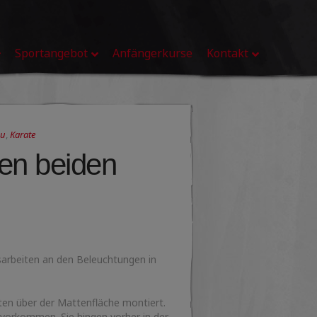
Sportangebot
Anfängerkurse
Kontakt
su
,
Karate
ren beiden
sarbeiten an den Beleuchtungen in
en über der Mattenfläche montiert.
vorkommen. Sie hingen vorher in der