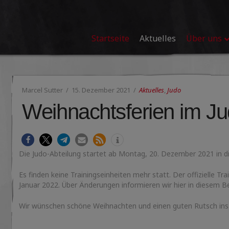
Startseite
Aktuelles
Über uns
Marcel Sutter
15. Dezember 2021
Aktuelles
,
Judo
Weihnachtsferien im J
Die Judo-Abteilung startet ab Montag, 20. Dezember 2021 in d
Es finden keine Trainingseinheiten mehr statt. Der offizielle T
Januar 2022. Über Änderungen informieren wir hier in diesem Be
Wir wünschen schöne Weihnachten und einen guten Rutsch ins 