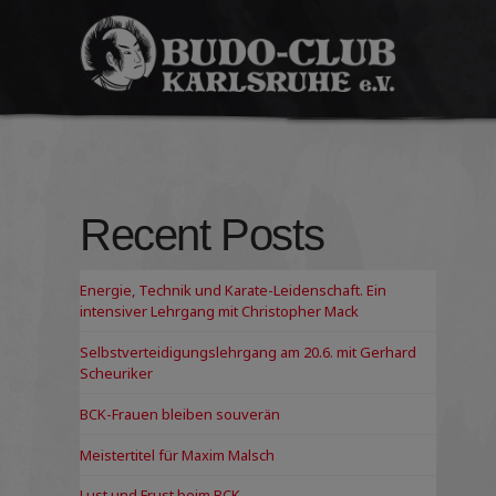
Budo-
Club
Karlsruhe
e.V.
Recent Posts
Energie, Technik und Karate-Leidenschaft. Ein
intensiver Lehrgang mit Christopher Mack
Selbstverteidigungslehrgang am 20.6. mit Gerhard
Scheuriker
BCK-Frauen bleiben souverän
Meistertitel für Maxim Malsch
Lust und Frust beim BCK