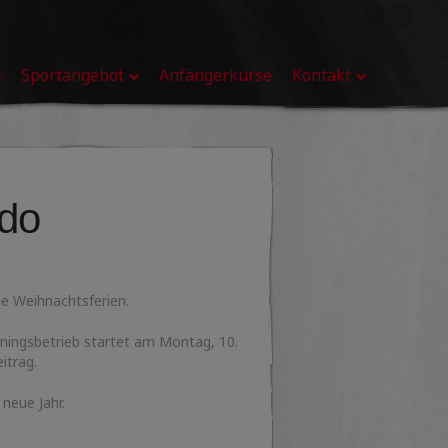
Sportangebot
Anfängerkurse
Kontakt
udo
ie Weihnachtsferien.
rainingsbetrieb startet am Montag, 10.
itrag.
neue Jahr.