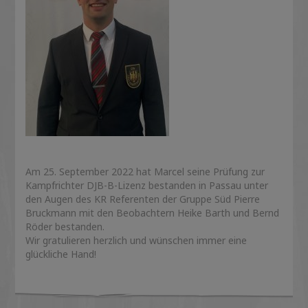
Am 25. September 2022 hat Marcel seine Prüfung zur
Kampfrichter DJB-B-Lizenz bestanden in Passau unter
den Augen des KR Referenten der Gruppe Süd Pierre
Bruckmann mit den Beobachtern Heike Barth und Bernd
Röder bestanden.
Wir gratulieren herzlich und wünschen immer eine
glückliche Hand!