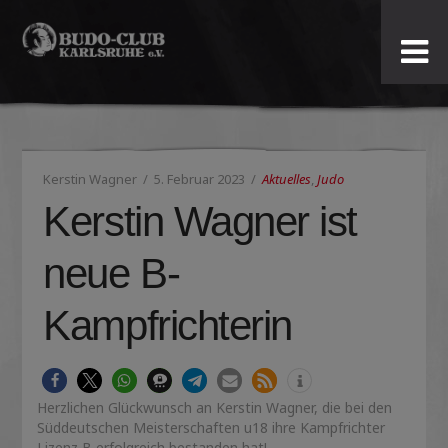
Budo-
Club
Karlsruhe
Kerstin Wagner
5. Februar 2023
Aktuelles
,
Judo
e.V.
Kerstin Wagner ist
neue B-
Kampfrichterin
Herzlichen Glückwunsch an Kerstin Wagner, die bei den
Süddeutschen Meisterschaften u18 ihre Kampfrichter
Lizenz B erfolgreich bestanden hat!