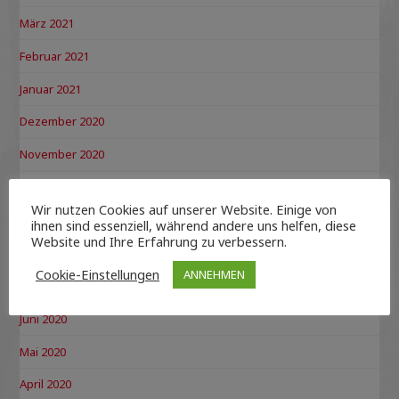
März 2021
Februar 2021
Januar 2021
Dezember 2020
November 2020
Oktober 2020
Wir nutzen Cookies auf unserer Website. Einige von
September 2020
ihnen sind essenziell, während andere uns helfen, diese
Website und Ihre Erfahrung zu verbessern.
August 2020
Cookie-Einstellungen
ANNEHMEN
Juli 2020
Juni 2020
Mai 2020
April 2020