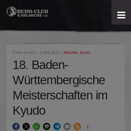
Budo-
Club
Karlsruhe
Frank Arnold
2. Mai 2023
Aktuelles
,
Kyudo
e.V.
18. Baden-
Württembergische
Meisterschaften im
Kyudo