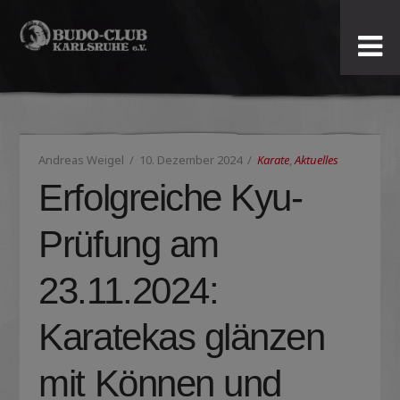
Budo-
Club
Karlsruhe
Andreas Weigel
10. Dezember 2024
Karate
,
Aktuelles
e.V.
Erfolgreiche Kyu-
Prüfung am
23.11.2024:
Karatekas glänzen
mit Können und