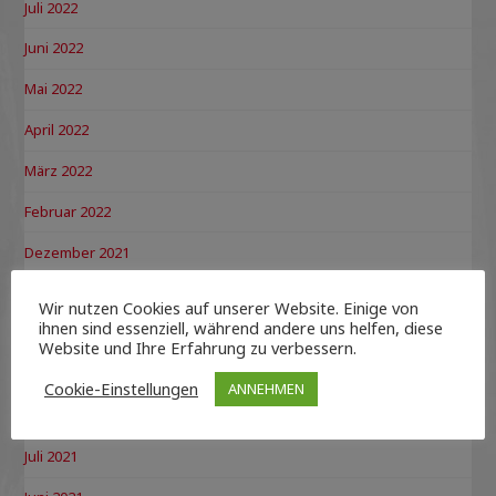
Juli 2022
Juni 2022
Mai 2022
April 2022
März 2022
Februar 2022
Dezember 2021
November 2021
Wir nutzen Cookies auf unserer Website. Einige von
ihnen sind essenziell, während andere uns helfen, diese
Oktober 2021
Website und Ihre Erfahrung zu verbessern.
September 2021
Cookie-Einstellungen
ANNEHMEN
August 2021
Juli 2021