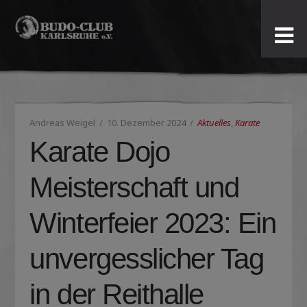
Budo-
Club
Karlsruhe
Andreas Weigel
10. Dezember 2024
Aktuelles
,
Karate
e.V.
Karate Dojo
Meisterschaft und
Winterfeier 2023: Ein
unvergesslicher Tag
in der Reithalle