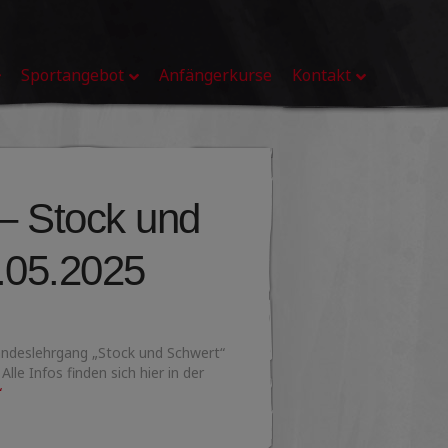
Sportangebot
Anfängerkurse
Kontakt
– Stock und
.05.2025
Landeslehrgang „Stock und Schwert“
le Infos finden sich hier in der
“