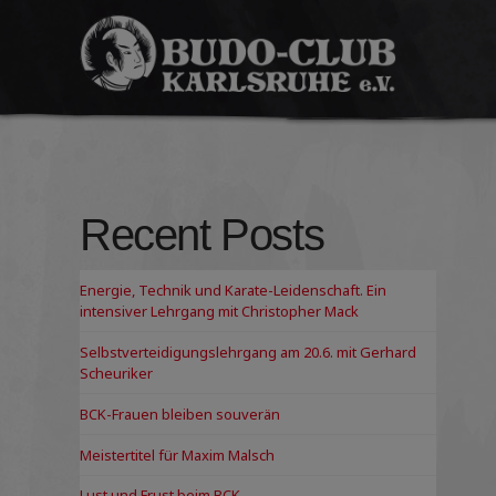
Budo-
Club
Karlsruhe
e.V.
Recent Posts
Energie, Technik und Karate-Leidenschaft. Ein
intensiver Lehrgang mit Christopher Mack
Selbstverteidigungslehrgang am 20.6. mit Gerhard
Scheuriker
BCK-Frauen bleiben souverän
Meistertitel für Maxim Malsch
Lust und Frust beim BCK