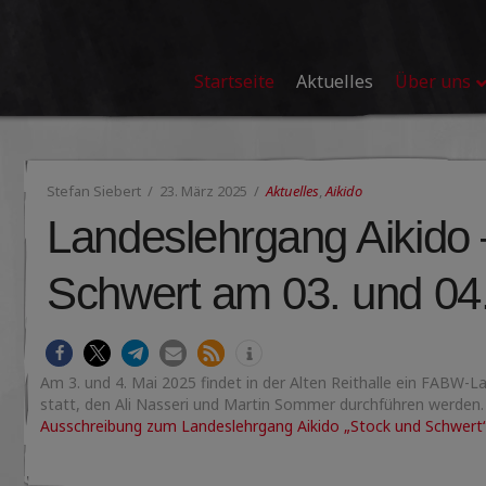
Startseite
Aktuelles
Über uns
Stefan Siebert
23. März 2025
Aktuelles
,
Aikido
Landeslehrgang Aikido 
Schwert am 03. und 04
Am 3. und 4. Mai 2025 findet in der Alten Reithalle ein FABW-
statt, den Ali Nasseri und Martin Sommer durchführen werden. Al
Ausschreibung zum Landeslehrgang Aikido „Stock und Schwert