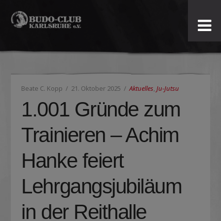
Budo-
Club
Karlsruhe
Beate C. Kopp
21. Oktober 2025
Aktuelles
,
Ju-Jutsu
e.V.
1.001 Gründe zum
Trainieren – Achim
Hanke feiert
Lehrgangsjubiläum
in der Reithalle