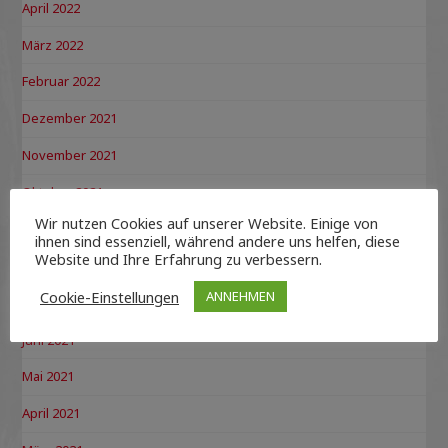
April 2022
März 2022
Februar 2022
Dezember 2021
November 2021
Oktober 2021
Wir nutzen Cookies auf unserer Website. Einige von
September 2021
ihnen sind essenziell, während andere uns helfen, diese
Website und Ihre Erfahrung zu verbessern.
August 2021
Cookie-Einstellungen
ANNEHMEN
Juli 2021
Juni 2021
Mai 2021
April 2021