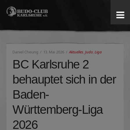
Budo-
Club
Karlsruhe
Daniel Cheung
13. Mai 2026
Aktuelles
,
Judo
,
Liga
e.V.
BC Karlsruhe 2
behauptet sich in der
Baden-
Württemberg-Liga
2026