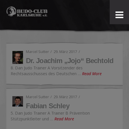
Budo-
Club
Karlsruhe
Marcel Sutter
29. März 2017
e.V.
Dr. Joachim „Jojo“ Bechtold
8. Dan Judo Trainer A Vorsitzender des
Rechtsausschusses des Deutschen …
Read More
Marcel Sutter
29. März 2017
Fabian Schley
5. Dan Judo Trainer A Trainer B Prävention
Stützpunktleiter und …
Read More