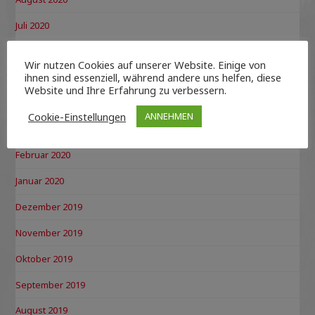
Juli 2020
Juni 2020
Wir nutzen Cookies auf unserer Website. Einige von
ihnen sind essenziell, während andere uns helfen, diese
Mai 2020
Website und Ihre Erfahrung zu verbessern.
April 2020
Cookie-Einstellungen
ANNEHMEN
März 2020
Februar 2020
Januar 2020
Dezember 2019
November 2019
Oktober 2019
September 2019
August 2019