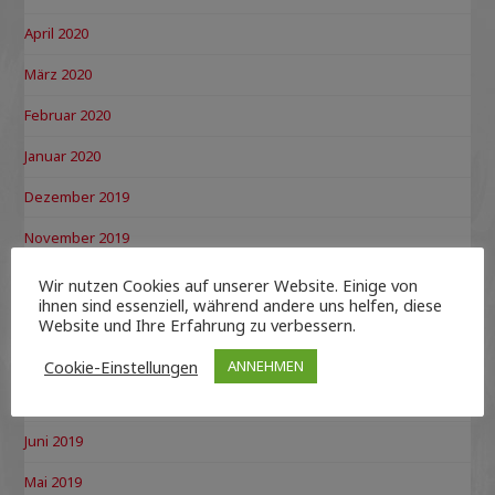
April 2020
März 2020
Februar 2020
Januar 2020
Dezember 2019
November 2019
Oktober 2019
Wir nutzen Cookies auf unserer Website. Einige von
ihnen sind essenziell, während andere uns helfen, diese
September 2019
Website und Ihre Erfahrung zu verbessern.
August 2019
Cookie-Einstellungen
ANNEHMEN
Juli 2019
Juni 2019
Mai 2019