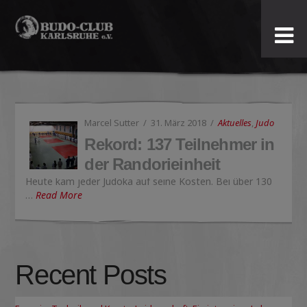
Budo-
Club
Karlsruhe
Marcel Sutter
31. März 2018
Aktuelles
,
Judo
e.V.
Rekord: 137 Teilnehmer in
der Randorieinheit
Heute kam jeder Judoka auf seine Kosten. Bei über 130
…
Read More
Recent Posts