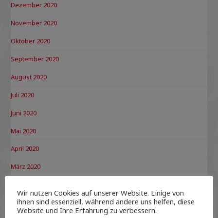
Dezember 2020
November 2020
Oktober 2020
September 2020
August 2020
Juli 2020
Juni 2020
Mai 2020
April 2020
März 2020
Februar 2020
Wir nutzen Cookies auf unserer Website. Einige von
ihnen sind essenziell, während andere uns helfen, diese
Januar 2020
Website und Ihre Erfahrung zu verbessern.