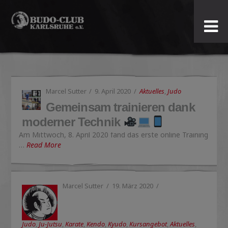
Budo-
Club
Karlsruhe
Marcel Sutter
9. April 2020
Aktuelles
,
Judo
e.V.
Gemeinsam trainieren dank
moderner Technik
Am Mittwoch, 8. April 2020 fand das erste online Training
…
Read More
Marcel Sutter
19. März 2020
Judo
,
Ju-Jutsu
,
Karate
,
Kendo
,
Kyudo
,
Kursangebot
,
Aktuelles
,