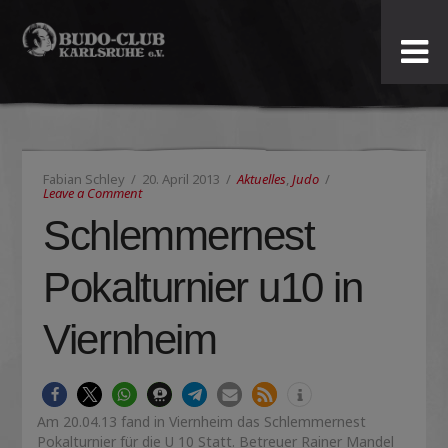
Budo-
Club
Karlsruhe
Fabian Schley
20. April 2013
Aktuelles
,
Judo
e.V.
Leave a Comment
Schlemmernest
Pokalturnier u10 in
Viernheim
Am 20.04.13 fand in Viernheim das Schlemmernest
Pokalturnier für die U 10 Statt. Betreuer Rainer Mandel