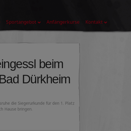
Sportangebot
Anfängerkurse
Kontakt
eingessl beim
n Bad Dürkheim
uhe die Siegerurkunde für den 1. Platz
ach Hause bringen.