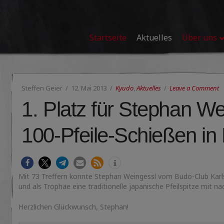
Startseite
Aktuelles
Über uns
Steffen Geier
12. Mai 2013
Kyudo
,
Aktuelles
Leave a Comment
1. Platz für Stephan W
100-Pfeile-Schießen i
Mit 73 Treffern konnte Stephan Weingessl vom Budo-Club Karlsr
und als Trophäe eine traditionelle japanische Pfeilspitze mit n
Herzlichen Glückwunsch, Stephan!