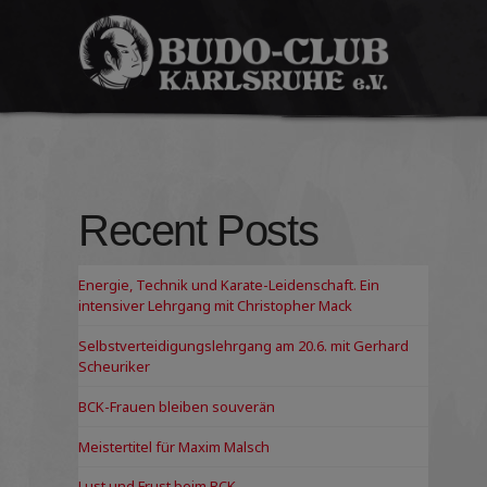
Budo-
Club
Karlsruhe
e.V.
Recent Posts
Energie, Technik und Karate-Leidenschaft. Ein
intensiver Lehrgang mit Christopher Mack
Selbstverteidigungslehrgang am 20.6. mit Gerhard
Scheuriker
BCK-Frauen bleiben souverän
Meistertitel für Maxim Malsch
Lust und Frust beim BCK