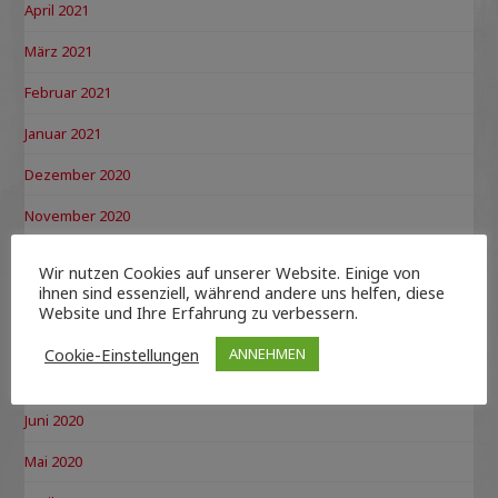
April 2021
März 2021
Februar 2021
Januar 2021
Dezember 2020
November 2020
Oktober 2020
Wir nutzen Cookies auf unserer Website. Einige von
ihnen sind essenziell, während andere uns helfen, diese
September 2020
Website und Ihre Erfahrung zu verbessern.
August 2020
Cookie-Einstellungen
ANNEHMEN
Juli 2020
Juni 2020
Mai 2020