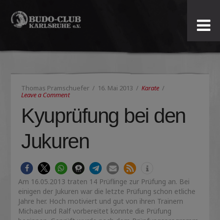
Budo-
Club
Karlsruhe
Thomas Pramschuefer
16. Mai 2013
Karate
e.V.
Leave a Comment
Kyuprüfung bei den
Jukuren
Am 16.05.2013 traten 14 Prüflinge zur Prüfung an. Bei
einigen der Jukuren war die letzte Prüfung schon etliche
Jahre her. Hoch motiviert und gut von ihren Trainern
Michael und Ralf vorbereitet konnte die Prüfung