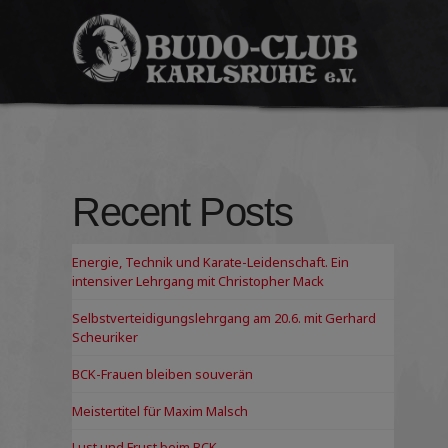
Budo-
Club
Karlsruhe
e.V.
Recent Posts
Energie, Technik und Karate-Leidenschaft. Ein
intensiver Lehrgang mit Christopher Mack
Selbstverteidigungslehrgang am 20.6. mit Gerhard
Scheuriker
BCK-Frauen bleiben souverän
Meistertitel für Maxim Malsch
Lust und Frust beim BCK