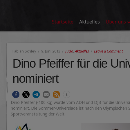
Startseite
Aktuelles
Über uns
Fabian Schley
9. Juni 2013
Judo
,
Aktuelles
Leave a Comment
Dino Pfeiffer für die Un
nominiert
Dino Pfeiffer (-100 kg) wurde vom ADH und DJB für die Univer
nominiert. Die Sommer-Universiade ist nach den Olympischen Sp
Sportveranstaltung der Welt.