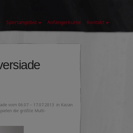
Sportangebot
Anfängerkurse
Kontakt
iversiade
siade vom 06.07 – 17.07.2013 in Kazan
ielen die größte Multi-