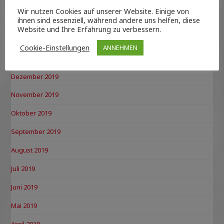
April 2020
Wir nutzen Cookies auf unserer Website. Einige von
ihnen sind essenziell, während andere uns helfen, diese
März 2020
Website und Ihre Erfahrung zu verbessern.
Februar 2020
Cookie-Einstellungen
ANNEHMEN
Januar 2020
Dezember 2019
November 2019
Oktober 2019
September 2019
August 2019
Juli 2019
Juni 2019
Mai 2019
April 2019