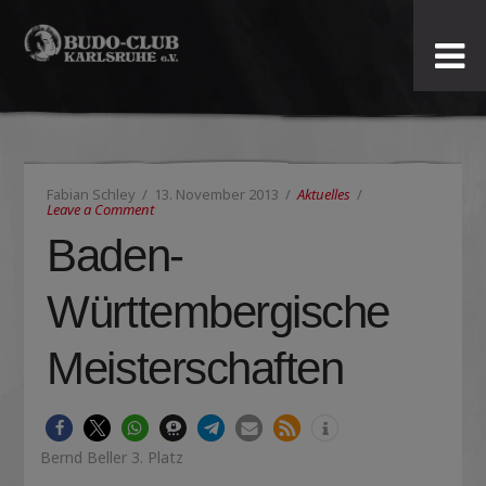
Budo-
Club
Karlsruhe
Fabian Schley
13. November 2013
Aktuelles
e.V.
Leave a Comment
Baden-
Württembergische
Meisterschaften
Bernd Beller 3. Platz