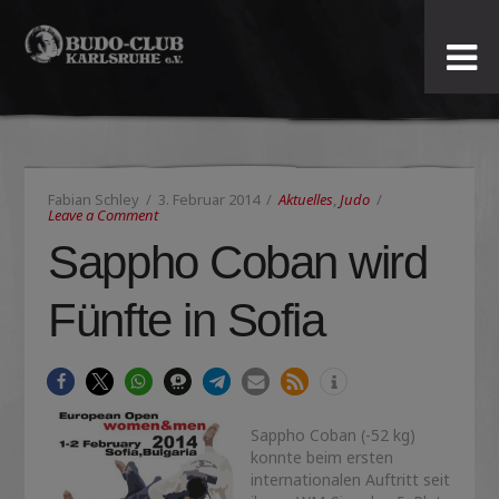
Budo-
Club
Karlsruhe
Fabian Schley
3. Februar 2014
Aktuelles
,
Judo
e.V.
Leave a Comment
Sappho Coban wird
Fünfte in Sofia
Sappho Coban (-52 kg)
konnte beim ersten
internationalen Auftritt seit