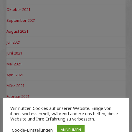
Oktober 2021
September 2021
August 2021
Juli 2021
Juni 2021
Mai 2021
April 2021
März 2021
Februar 2021
Januar 2021
Wir nutzen Cookies auf unserer Website. Einige von
ihnen sind essenziell, während andere uns helfen, diese
Dezember 2020
Website und Ihre Erfahrung zu verbessern.
November 2020
Cookie-Einstellungen
ANNEHMEN