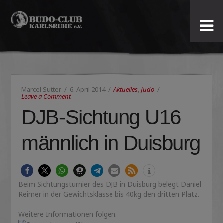
Budo-
Club
Karlsruhe
Marcel Sutter
6. April 2014
Aktuelles
,
Judo
e.V.
Leave a Comment
DJB-Sichtung U16
männlich in Duisburg
Beim Sichtungsturnier des DJB in Duisburg belegt Daniel
Reimer in der Gewichtsklasse bis 40kg den dritten Platz.
Weitere Informationen folgen.