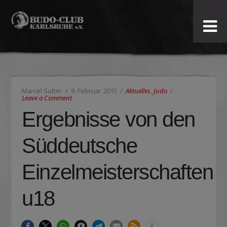
Budo-
Club
Karlsruhe
Marcel Sutter
9. Februar 2015
Aktuelles
,
Judo
e.V.
Leave a Comment
Ergebnisse von den
Süddeutsche
Einzelmeisterschaften
u18