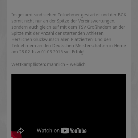
Insgesamt sind sieben Teilnehmer gestartet und der BCK
somit nicht nur an der Spitze der Vereinswertungen,
sondern auch gleich auf mit dem TSV Großhadern an der
Spitze mit der Anzahl der startenden Athleten.
Herzlichen Glückwunsch allen Platzierten! Und den
Teilnehmern an den Deutschen Meisterschaften in Herne
am 28.02. bzw 01.03.2015 viel Erfolg!
Wettkampflisten: männlich – weiblich