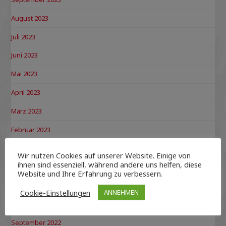
August 2023
Juli 2023
Juni 2023
Mai 2023
April 2023
März 2023
Februar 2023
Januar 2023
Wir nutzen Cookies auf unserer Website. Einige von
ihnen sind essenziell, während andere uns helfen, diese
Dezember 2022
Website und Ihre Erfahrung zu verbessern.
November 2022
Cookie-Einstellungen
ANNEHMEN
Oktober 2022
September 2022