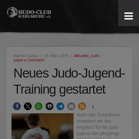
Budo-
Club
Karlsruhe
Marcel Sutter
19. März 2015
Aktuelles
,
Judo
e.V.
Leave a Comment
Neues Judo-Jugend-
Training gestartet
Nach den Osterferien
erweitern wir das
Angebot für die Judo-
Jugend der Jahrgänge