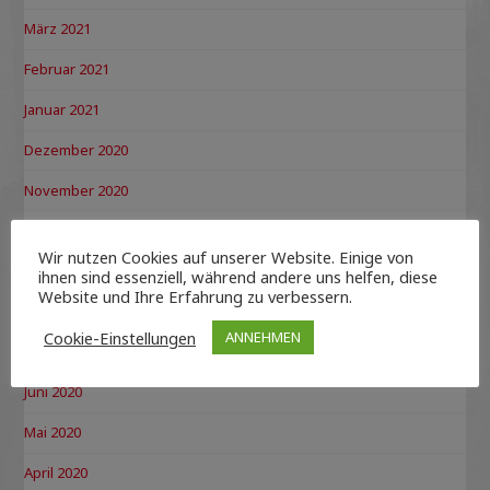
März 2021
Februar 2021
Januar 2021
Dezember 2020
November 2020
Oktober 2020
Wir nutzen Cookies auf unserer Website. Einige von
September 2020
ihnen sind essenziell, während andere uns helfen, diese
Website und Ihre Erfahrung zu verbessern.
August 2020
Cookie-Einstellungen
ANNEHMEN
Juli 2020
Juni 2020
Mai 2020
April 2020