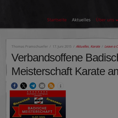
Startseite
Aktuelles
Über uns
Thomas Pramschuefer
17. Juni 2015
Aktuelles
,
Karate
Leave a
Verbandsoffene Badisc
Meisterschaft Karate am