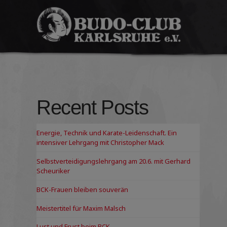
Budo-
Club
Karlsruhe
e.V.
Recent Posts
Energie, Technik und Karate-Leidenschaft. Ein
intensiver Lehrgang mit Christopher Mack
Selbstverteidigungslehrgang am 20.6. mit Gerhard
Scheuriker
BCK-Frauen bleiben souverän
Meistertitel für Maxim Malsch
Lust und Frust beim BCK