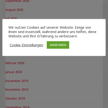
September 2020
August 2020
Juli 2020
Wir nutzen Cookies auf unserer Website. Einige von
Juni 2020
ihnen sind essenziell, während andere uns helfen, diese
Website und Ihre Erfahrung zu verbessern.
Mai 2020
Cookie-Einstellungen
ANNEHMEN
April 2020
März 2020
Februar 2020
Januar 2020
Dezember 2019
November 2019
Oktober 2019
September 2019