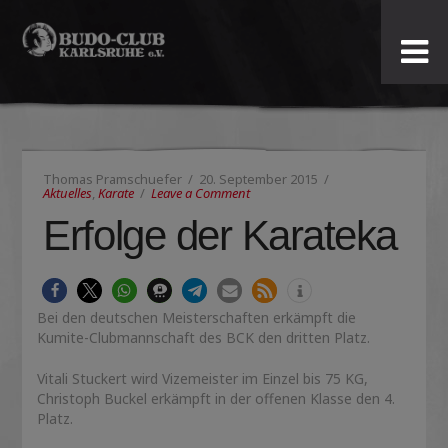
Budo-
Club
Karlsruhe
Thomas Pramschuefer
20. September 2015
e.V.
Aktuelles
,
Karate
Leave a Comment
Erfolge der Karateka
Bei den deutschen Meisterschaften erkämpft die
Kumite-Clubmannschaft des BCK den dritten Platz.
Vitali Stuckert wird Vizemeister im Einzel bis 75 KG,
Christoph Buckel erkämpft in der offenen Klasse den 4.
Platz.