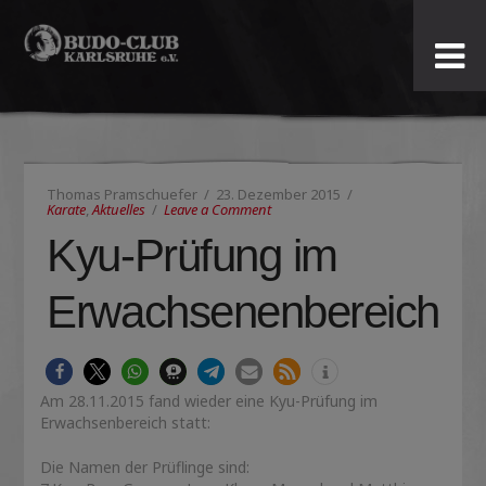
Budo-
Club
Karlsruhe
Thomas Pramschuefer
23. Dezember 2015
e.V.
Karate
,
Aktuelles
Leave a Comment
Kyu-Prüfung im
Erwachsenenbereich
Am 28.11.2015 fand wieder eine Kyu-Prüfung im
Erwachsenbereich statt:
Die Namen der Prüflinge sind: