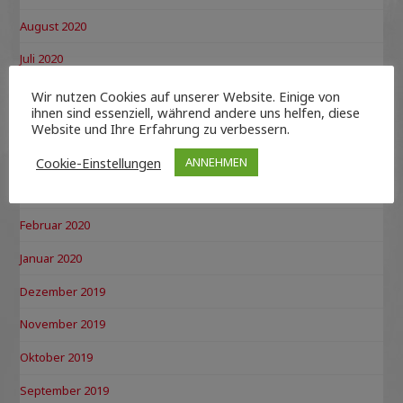
August 2020
Juli 2020
Juni 2020
Wir nutzen Cookies auf unserer Website. Einige von
ihnen sind essenziell, während andere uns helfen, diese
Mai 2020
Website und Ihre Erfahrung zu verbessern.
April 2020
Cookie-Einstellungen
ANNEHMEN
März 2020
Februar 2020
Januar 2020
Dezember 2019
November 2019
Oktober 2019
September 2019