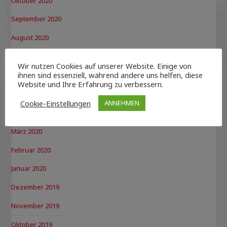
Oktober 2020
September 2020
August 2020
Juli 2020
Wir nutzen Cookies auf unserer Website. Einige von
ihnen sind essenziell, während andere uns helfen, diese
Juni 2020
Website und Ihre Erfahrung zu verbessern.
Mai 2020
Cookie-Einstellungen
ANNEHMEN
April 2020
März 2020
Februar 2020
Januar 2020
Dezember 2019
November 2019
Oktober 2019