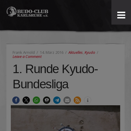
Budo-
Club
Karlsruhe
Frank Arnold
14. März 2016
Aktuelles
,
Kyudo
e.V.
Leave a Comment
1. Runde Kyudo-
Bundesliga