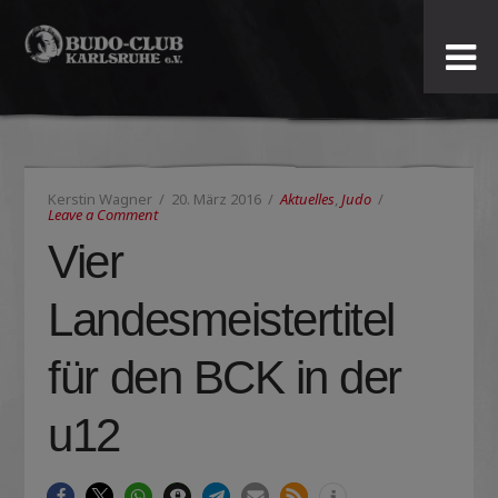
Budo-
Club
Karlsruhe
Kerstin Wagner
20. März 2016
Aktuelles
,
Judo
e.V.
Leave a Comment
Vier
Landesmeistertitel
für den BCK in der
u12