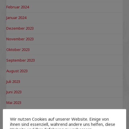
Februar 2024
Januar 2024
Dezember 2023
November 2023
Oktober 2023
September 2023
August 2023
Juli 2023
Juni 2023
Mai 2023
April 2023
Wir nutzen Cookies auf unserer Website. Einige von
März 2023
ihnen sind essenziell, während andere uns helfen, diese