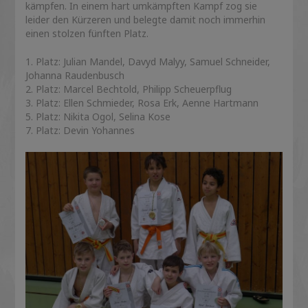
kämpfen. In einem hart umkämpften Kampf zog sie
leider den Kürzeren und belegte damit noch immerhin
einen stolzen fünften Platz.
1. Platz: Julian Mandel, Davyd Malyy, Samuel Schneider,
Johanna Raudenbusch
2. Platz: Marcel Bechtold, Philipp Scheuerpflug
3. Platz: Ellen Schmieder, Rosa Erk, Aenne Hartmann
5. Platz: Nikita Ogol, Selina Kose
7. Platz: Devin Yohannes