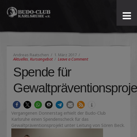
Budo-
Club
Karlsruhe
Andreas Raatschen
1. März 2017
e.V.
Aktuelles
,
Kursangebot
Leave a Comment
Spende für
Gewaltpräventionsproje
Vergangenen Donnerstag erhielt der Budo-Club
Karlsruhe einen Spendenscheck für das
Gewaltpräventionsprojekt unter Leitung von Sören Beck.