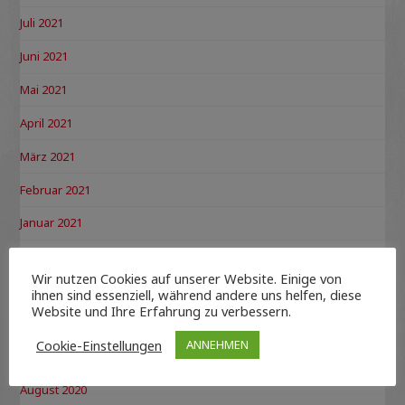
Juli 2021
Juni 2021
Mai 2021
April 2021
März 2021
Februar 2021
Januar 2021
Dezember 2020
Wir nutzen Cookies auf unserer Website. Einige von
November 2020
ihnen sind essenziell, während andere uns helfen, diese
Website und Ihre Erfahrung zu verbessern.
Oktober 2020
Cookie-Einstellungen
ANNEHMEN
September 2020
August 2020