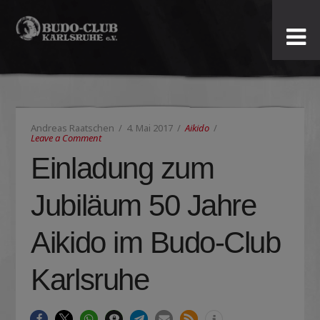
Budo-
Club
Karlsruhe
Andreas Raatschen
4. Mai 2017
Aikido
e.V.
Leave a Comment
Einladung zum
Jubiläum 50 Jahre
Aikido im Budo-Club
Karlsruhe