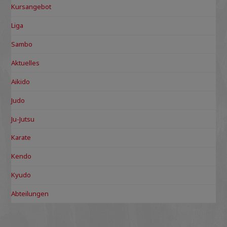
Kursangebot
Liga
Sambo
Aktuelles
Aikido
Judo
Ju-Jutsu
Karate
Kendo
Kyudo
Abteilungen