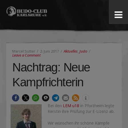
Budo-
Club
Karlsruhe
Marcel Sutter
2. Juni 2017
Aktuelles
,
Judo
e.V.
Leave a Comment
Nachtrag: Neue
Kampfrichterin
Bei den
LEM u18
in Pforzheim legte
Kerstin ihre Prüfung zur E-Lizenz ab.
Wir wünschen ihr schöne Kämpfe