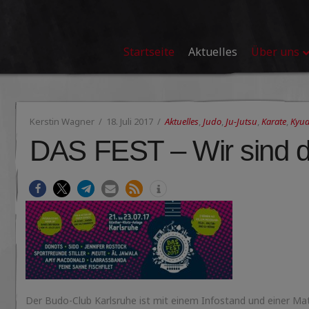
Startseite
Aktuelles
Über uns
Kerstin Wagner
18. Juli 2017
Aktuelles
,
Judo
,
Ju-Jutsu
,
Karate
,
Kyu
DAS FEST – Wir sind d
Der Budo-Club Karlsruhe ist mit einem Infostand und einer Ma