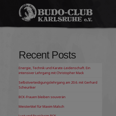
Budo-
Club
Karlsruhe
e.V.
Recent Posts
Energie, Technik und Karate-Leidenschaft. Ein
intensiver Lehrgang mit Christopher Mack
Selbstverteidigungslehrgang am 20.6. mit Gerhard
Scheuriker
BCK-Frauen bleiben souverän
Meistertitel für Maxim Malsch
Lust und Frust beim BCK