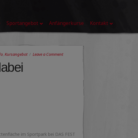
Sportangebot
Anfängerkurse
Kontakt
do
,
Kursangebot
Leave a Comment
abei
ttenfläche im Sportpark bei DAS FEST