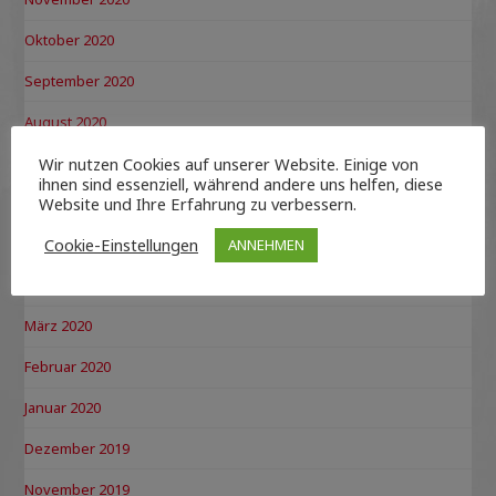
Oktober 2020
September 2020
August 2020
Wir nutzen Cookies auf unserer Website. Einige von
Juli 2020
ihnen sind essenziell, während andere uns helfen, diese
Website und Ihre Erfahrung zu verbessern.
Juni 2020
Cookie-Einstellungen
Mai 2020
ANNEHMEN
April 2020
März 2020
Februar 2020
Januar 2020
Dezember 2019
November 2019