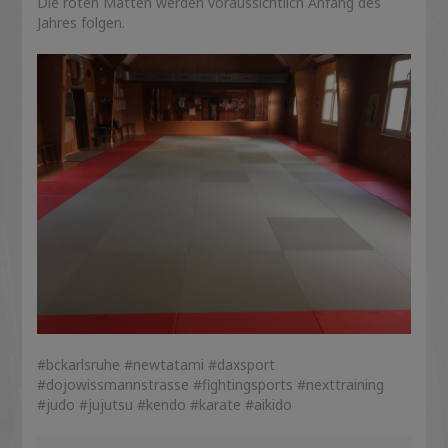
Die roten Matten werden voraussichtlich Anfang des
Jahres folgen.
#bckarlsruhe #newtatami #daxsport
#dojowissmannstrasse #fightingsports #nexttraining
#judo #jujutsu #kendo #karate #aikido