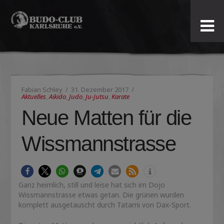
Budo-
Club
Karlsruhe
Fabian Schley
31. Dezember 2017
e.V.
Aktuelles
,
Aikido
,
Judo
,
Ju-Jutsu
,
Karate
Neue Matten für die
Wissmannstrasse
Ganz heimlich, still und leise hat sich im Dojo
Wissmannstrasse etwas getan. Die grünen wurden
komplett ausgetauscht durch Tatami von Dax-Sport.