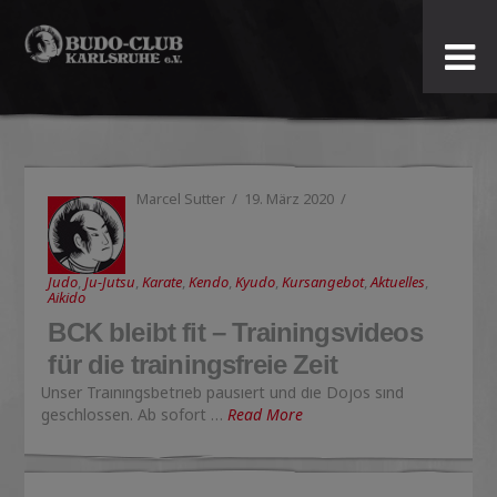
Budo-
Club
Karlsruhe
Marcel Sutter
19. März 2020
e.V.
Judo
,
Ju-Jutsu
,
Karate
,
Kendo
,
Kyudo
,
Kursangebot
,
Aktuelles
,
Aikido
BCK bleibt fit – Trainingsvideos
für die trainingsfreie Zeit
Unser Trainingsbetrieb pausiert und die Dojos sind
geschlossen. Ab sofort …
Read More