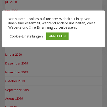
Juli 2020
Juni 2020
Wir nutzen Cookies auf unserer Website. Einige von
Mai 2020
ihnen sind essenziell, während andere uns helfen, diese
Website und Ihre Erfahrung zu verbessern.
April 2020
Cookie-Einstellungen
ANNEHMEN
März 2020
Februar 2020
Januar 2020
Dezember 2019
November 2019
Oktober 2019
September 2019
August 2019