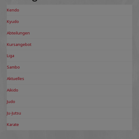
Kendo
Kyudo
Abteilungen
Kursangebot
Liga
Sambo
Aktuelles
Aikido
Judo
Ju-Jutsu
Karate