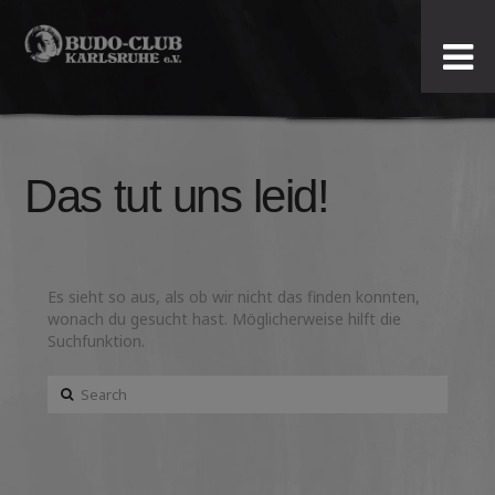
Budo-
Club
Karlsruhe
Das tut uns leid!
e.V.
Es sieht so aus, als ob wir nicht das finden konnten,
wonach du gesucht hast. Möglicherweise hilft die
Suchfunktion.
Search