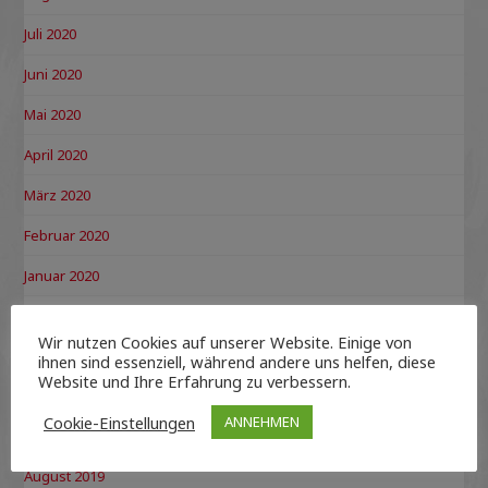
Juli 2020
Juni 2020
Mai 2020
April 2020
März 2020
Februar 2020
Januar 2020
Dezember 2019
Wir nutzen Cookies auf unserer Website. Einige von
November 2019
ihnen sind essenziell, während andere uns helfen, diese
Website und Ihre Erfahrung zu verbessern.
Oktober 2019
Cookie-Einstellungen
ANNEHMEN
September 2019
August 2019