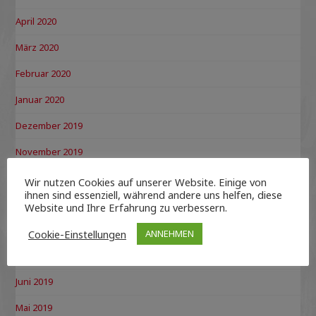
April 2020
März 2020
Februar 2020
Januar 2020
Dezember 2019
November 2019
Oktober 2019
Wir nutzen Cookies auf unserer Website. Einige von
ihnen sind essenziell, während andere uns helfen, diese
September 2019
Website und Ihre Erfahrung zu verbessern.
August 2019
Cookie-Einstellungen
ANNEHMEN
Juli 2019
Juni 2019
Mai 2019