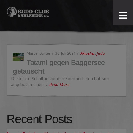
Budo-
Club
Karlsruhe
Marcel Sutter
30. Juli 2021
Aktuelles
,
Judo
e.V.
Tatami gegen Baggersee
getauscht
Der letzte Schultag vor den Sommerferien hat sich
angeboten einen …
Read More
Recent Posts