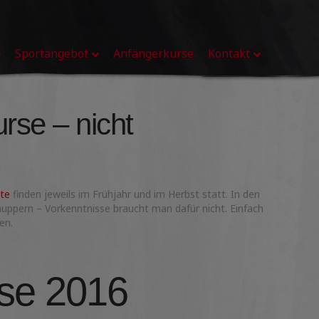
Sportangebot
Anfängerkurse
Kontakt
rse – nicht
te
finden jeweils im Frühjahr und im Herbst statt. In den
uppern – Vorkenntnisse braucht man dafür nicht. Einfach
en.
se 2016