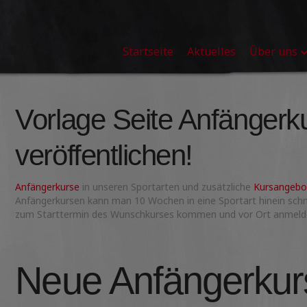
Startseite
Aktuelles
Über uns
Vorlage Seite Anfängerku
veröffentlichen!
Anfängerkurse
in unseren Sportarten und zusätzliche
Kursangebo
Anfängerkursen kann man 10 Wochen in eine Sportart hinein schn
zum Starttermin des Wunschkurses kommen und vor Ort anmeld
Neue Anfängerkur