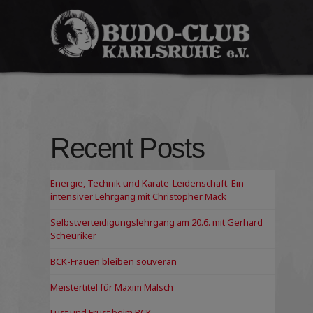
Budo-
Club
Karlsruhe
e.V.
Recent Posts
Energie, Technik und Karate-Leidenschaft. Ein
intensiver Lehrgang mit Christopher Mack
Selbstverteidigungslehrgang am 20.6. mit Gerhard
Scheuriker
BCK-Frauen bleiben souverän
Meistertitel für Maxim Malsch
Lust und Frust beim BCK