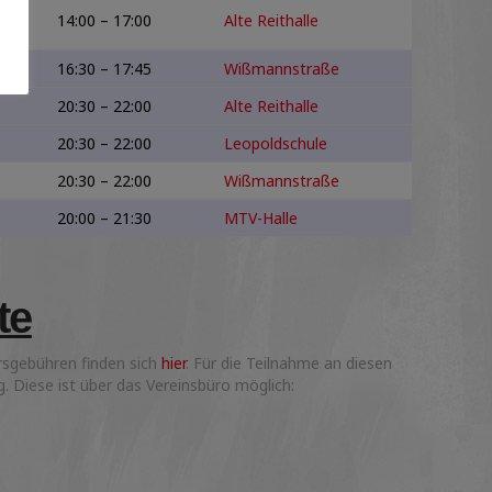
14:00 – 17:00
Alte Reithalle
16:30 – 17:45
Wißmannstraße
20:30 – 22:00
Alte Reithalle
20:30 – 22:00
Leopoldschule
20:30 – 22:00
Wißmannstraße
20:00 – 21:30
MTV-Halle
te
rsgebühren finden sich
hier
. Für die Teilnahme an diesen
 Diese ist über das Vereinsbüro möglich: