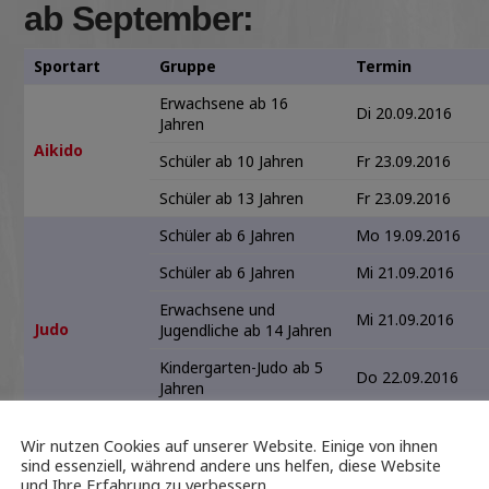
ab September:
Sportart
Gruppe
Termin
Erwachsene ab 16
Di 20.09.2016
Jahren
Aikido
Schüler ab 10 Jahren
Fr 23.09.2016
Schüler ab 13 Jahren
Fr 23.09.2016
Schüler ab 6 Jahren
Mo 19.09.2016
Schüler ab 6 Jahren
Mi 21.09.2016
Erwachsene und
Mi 21.09.2016
Judo
Jugendliche ab 14 Jahren
Kindergarten-Judo ab 5
Do 22.09.2016
Jahren
Schüler ab 6 Jahren
Fr 23.09.2016
Wir nutzen Cookies auf unserer Website. Einige von ihnen
Jugend / Erwachsene
Fr 23.09.2016
sind essenziell, während andere uns helfen, diese Website
und Ihre Erfahrung zu verbessern.