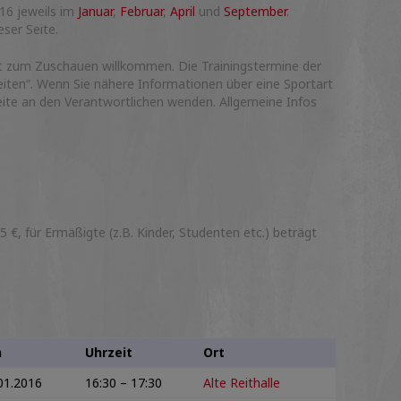
16 jeweils im
Januar
,
Februar
,
April
und
September
.
eser Seite.
eit zum Zuschauen willkommen. Die Trainingstermine der
zeiten“. Wenn Sie nähere Informationen über eine Sportart
eite an den Verantwortlichen wenden. Allgemeine Infos
€, für Ermäßigte (z.B. Kinder, Studenten etc.) beträgt
n
Uhrzeit
Ort
01.2016
16:30 – 17:30
Alte Reithalle